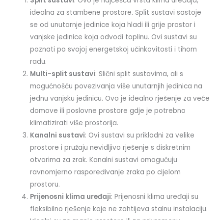
Split sustavi
: Ovo je najčešća vrsta klima uređaja,
idealna za stambene prostore. Split sustavi sastoje
se od unutarnje jedinice koja hladi ili grije prostor i
vanjske jedinice koja odvodi toplinu. Ovi sustavi su
poznati po svojoj energetskoj učinkovitosti i tihom
radu.
Multi-split sustavi
: Slični split sustavima, ali s
mogućnošću povezivanja više unutarnjih jedinica na
jednu vanjsku jedinicu. Ovo je idealno rješenje za veće
domove ili poslovne prostore gdje je potrebno
klimatizirati više prostorija.
Kanalni sustavi
: Ovi sustavi su prikladni za velike
prostore i pružaju nevidljivo rješenje s diskretnim
otvorima za zrak. Kanalni sustavi omogućuju
ravnomjerno raspoređivanje zraka po cijelom
prostoru.
Prijenosni klima uređaji
: Prijenosni klima uređaji su
fleksibilno rješenje koje ne zahtijeva stalnu instalaciju.