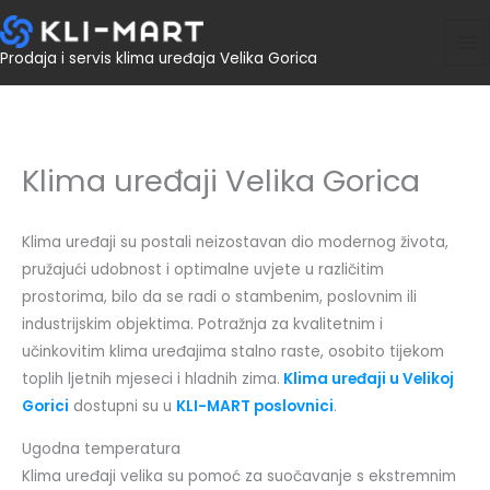
Skip
MA
to
M
Prodaja i servis klima uređaja Velika Gorica
content
Klima uređaji Velika Gorica
Klima uređaji su postali neizostavan dio modernog života,
pružajući udobnost i optimalne uvjete u različitim
prostorima, bilo da se radi o stambenim, poslovnim ili
industrijskim objektima. Potražnja za kvalitetnim i
učinkovitim klima uređajima stalno raste, osobito tijekom
toplih ljetnih mjeseci i hladnih zima.
Klima uređaji u Velikoj
Gorici
dostupni su u
KLI-MART poslovnici
.
Ugodna temperatura
Klima uređaji velika su pomoć za suočavanje s ekstremnim