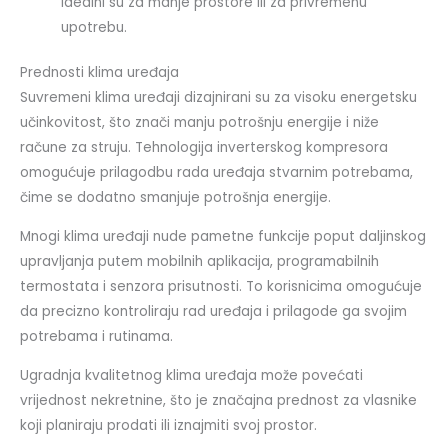
Idealni su za manje prostore ili za privremenu
upotrebu.
Prednosti klima uređaja
Suvremeni klima uređaji dizajnirani su za visoku energetsku
učinkovitost, što znači manju potrošnju energije i niže
račune za struju. Tehnologija inverterskog kompresora
omogućuje prilagodbu rada uređaja stvarnim potrebama,
čime se dodatno smanjuje potrošnja energije.
Mnogi klima uređaji nude pametne funkcije poput daljinskog
upravljanja putem mobilnih aplikacija, programabilnih
termostata i senzora prisutnosti. To korisnicima omogućuje
da precizno kontroliraju rad uređaja i prilagode ga svojim
potrebama i rutinama.
Ugradnja kvalitetnog klima uređaja može povećati
vrijednost nekretnine, što je značajna prednost za vlasnike
koji planiraju prodati ili iznajmiti svoj prostor.